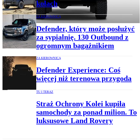
kołach
ZA KIEROWNICĄ
Defender, który może posłużyć
za sypialnię. 130 Outbound z
ogromnym bagażnikiem
ZA KIEROWNICĄ
Defender Experience: Coś
więcej niż terenowa przygoda
TU I TERAZ
Straż Ochrony Kolei kupiła
samochody za ponad milion. To
luksusowe Land Rovery