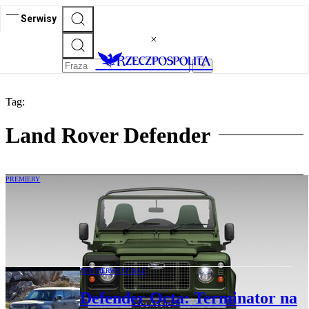
Serwisy
Tag:
Land Rover Defender
PREMIERY
Defender w hołdzie Churchillowi.
Powstanie 10 egzemplarzy specjalnej
edycji
TEN PIERWSZY RAZ
Defender Octa: Terminator na