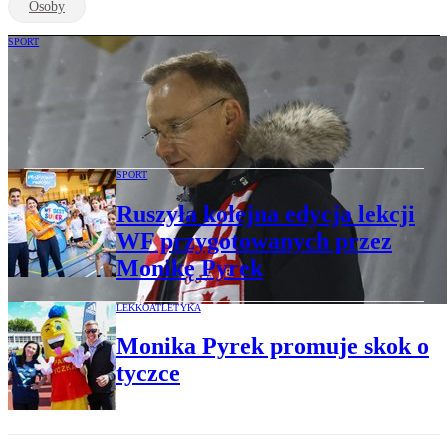
Osoby
SPORT
Sportowcy kontra Andrzej Duda.
Prezydent wywołał burzę i podzielił
środowisko
SPORT
Ruszyła kolejna edycja lekcji
WF przygotowanych przez
Monikę Pyrek
LEKKOATLETYKA
Monika Pyrek promuje skok o
tyczce