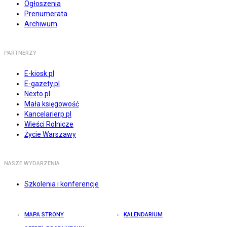
Ogłoszenia
Prenumerata
Archiwum
PARTNERZY
E-kiosk.pl
E-gazety.pl
Nexto.pl
Mała księgowość
Kancelarierp.pl
Wieści Rolnicze
Życie Warszawy
NASZE WYDARZENIA
Szkolenia i konferencje
MAPA STRONY
KALENDARIUM