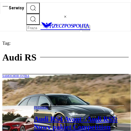
Serwisy
Tag:
Audi RS
SAMOCHÓD JUTRA
Audi RS6 w wersji sedan może powrócić.
Tyle, że z napędem elektrycznym
PREMIERY
Audi RS4 Avant / Audi RS5:
Nowy pakiet Competition