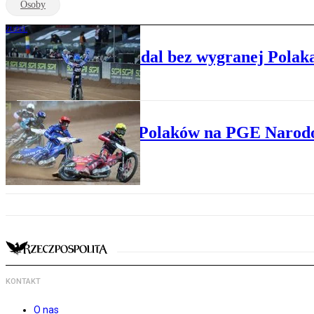
Osoby
ŻUŻEL
PGE Narodowy nadal bez wygranej Polaka.
MOTO
Klątwa Polaków na PGE Narod
KONTAKT
O nas