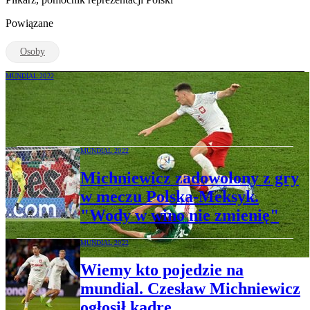
Powiązane
Osoby
MUNDIAL 2022
Bielik o meczu Polska-Meksyk: Trzeba
szanować ten punkt
MUNDIAL 2022
Michniewicz zadowolony z gry
w meczu Polska-Meksyk.
"Wody w wino nie zmienię"
MUNDIAL 2022
Wiemy kto pojedzie na
mundial. Czesław Michniewicz
ogłosił kadrę