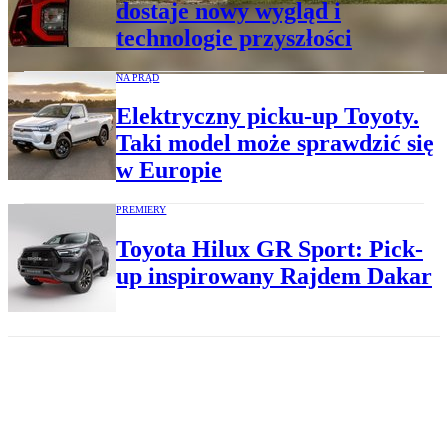
dostaje nowy wygląd i
technologie przyszłości
NA PRĄD
Elektryczny picku-up Toyoty.
Taki model może sprawdzić się
w Europie
PREMIERY
Toyota Hilux GR Sport: Pick-
up inspirowany Rajdem Dakar