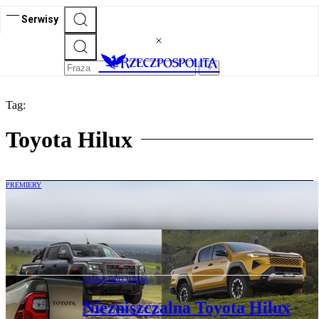
Serwisy
Tag:
Toyota Hilux
PREMIERY
Nowa fala pickupów. Toyota będzie
elektryczna, a Nissan technicznym
bratem Mitsubishi
SAMOCHÓD JUTRA
Niezniszczalna Toyota Hilux