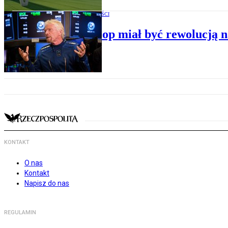
WIZJE PRZYSZŁOŚCI
Hyperloop miał być rewolucją n
KONTAKT
O nas
Kontakt
Napisz do nas
REGULAMIN