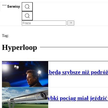
Serwisy
Tag:
Hyperloop
TECHNOLOGIE
Podróże naziemne będą szybsze niż podró
INNOWACJE
Superszybki pociąg miał jeździć 