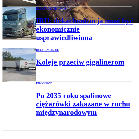
ELEKTROMOBILNOŚĆ
IRU: dekarbonizacja musi być
ekonomicznie
usprawiedliwiona
REGULACJE UE
Koleje przeciw gigalinerom
DROGOWY
Po 2035 roku spalinowe
ciężarówki zakazane w ruchu
międzynarodowym