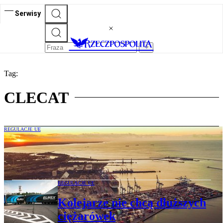
Serwisy
Tag:
CLECAT
REGULACJE UE
Branża transportowa walczy o
finansowanie infrastruktury
REGULACJE UE
Kolejarze nie chcą dłuższych
ciężarówek