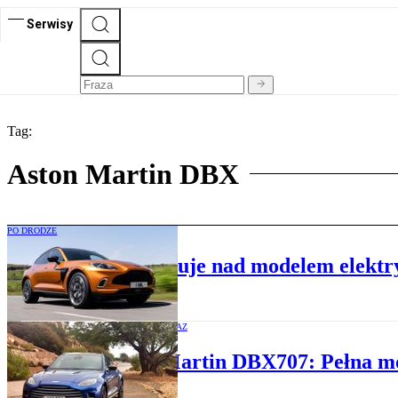
Serwisy
Tag:
Aston Martin DBX
PO DRODZE
Aston Martin pracuje nad modelem elekt
TEN PIERWSZY RAZ
Aston Martin DBX707: Pełna m