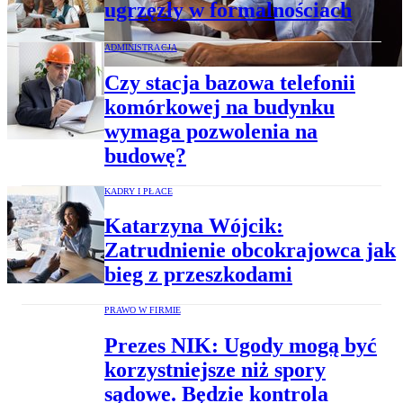
ugrzęzły w formalnościach
ADMINISTRACJA
Czy stacja bazowa telefonii
komórkowej na budynku
wymaga pozwolenia na
budowę?
KADRY I PŁACE
Katarzyna Wójcik:
Zatrudnienie obcokrajowca jak
bieg z przeszkodami
PRAWO W FIRMIE
Prezes NIK: Ugody mogą być
korzystniejsze niż spory
sądowe. Będzie kontrola