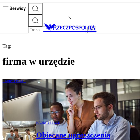
Serwisy
Tag:
firma w urzędzie
KADRY I PŁACE
Priorytetowe rozpatrywanie wniosków o
zezwolenie na pracę i pobyt dla
cudzoziemców
KADRY I PŁACE
Obiecane uproszczenia