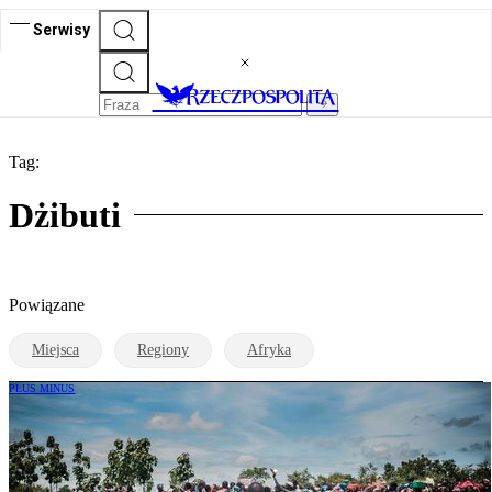
Serwisy
Tag:
Dżibuti
Powiązane
Miejsca
Regiony
Afryka
PLUS MINUS
Pandemia dla krajów Trzeciego Świata
oznacza apokalipsę