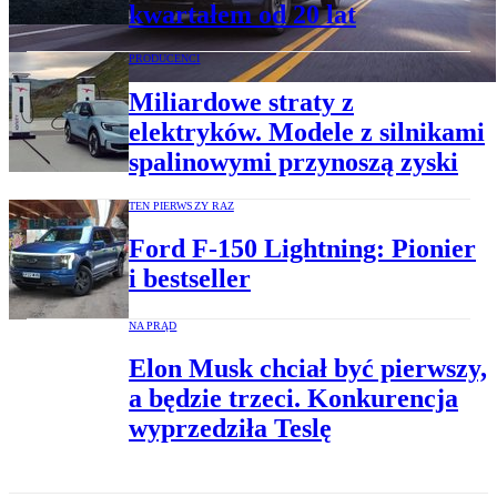
kwartałem od 20 lat
PRODUCENCI
Miliardowe straty z
elektryków. Modele z silnikami
spalinowymi przynoszą zyski
TEN PIERWSZY RAZ
Ford F-150 Lightning: Pionier
i bestseller
NA PRĄD
Elon Musk chciał być pierwszy,
a będzie trzeci. Konkurencja
wyprzedziła Teslę