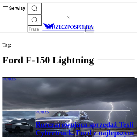
Serwisy
Tag:
Ford F-150 Lightning
NA PRĄD
Elektryczny sen pick-upów właśnie się
kończy. Ameryka wraca do V8
NA PRĄD
Rozczarowująca sprzedaż Tesli
Cybertruck. Ford z najlepszym