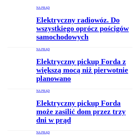
NA PRĄD
Elektryczny radiowóz. Do
wszystkiego oprócz pościgów
samochodowych
NA PRĄD
Elektryczny pickup Forda z
większą mocą niż pierwotnie
planowano
NA PRĄD
Elektryczny pickup Forda
może zasilić dom przez trzy
dni w prąd
NA PRĄD