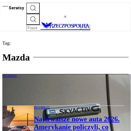
Serwisy
Tag:
Mazda
PREMIERY
Poszukiwany silnik Mazdy 2.5 e-Skyactiv
G – teraz w wyraźnie niższej cenie
TU I TERAZ
Najtrwalsze nowe auta 2026.
Amerykanie policzyli, co