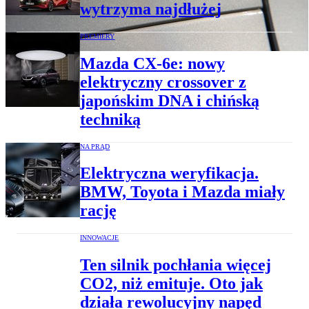
wytrzyma najdłużej
PREMIERY
Mazda CX-6e: nowy
elektryczny crossover z
japońskim DNA i chińską
techniką
NA PRĄD
Elektryczna weryfikacja.
BMW, Toyota i Mazda miały
rację
INNOWACJE
Ten silnik pochłania więcej
CO2, niż emituje. Oto jak
działa rewolucyjny napęd