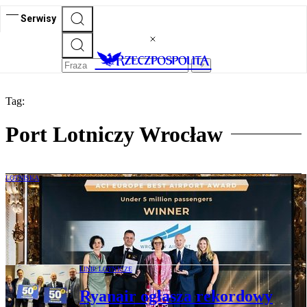
Serwisy
Tag:
Port Lotniczy Wrocław
LOTNISKA
Lotnisko we Wrocławiu najlepsze w
Europie. "Rekord" do 5 milionów
pasażerów
LINIE LOTNICZE
Ryanair ogłasza rekordowy