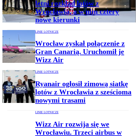
letni rozkład lotów z
Wrocławia, a w nim cztery
nowe kierunki
LINIE LOTNICZE
Wrocław zyskał połączenie z
Gran Canarią. Uruchomił je
Wizz Air
LINIE LOTNICZE
Ryanair ogłosił zimową siatkę
lotów z Wrocławia z sześcioma
nowymi trasami
LINIE LOTNICZE
Wizz Air rozwija się we
Wrocławiu. Trzeci airbus w