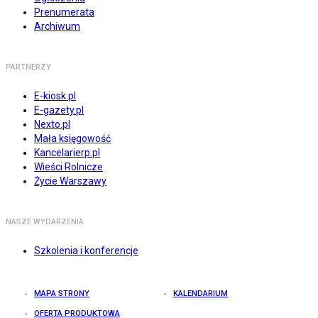
Prenumerata
Archiwum
PARTNERZY
E-kiosk.pl
E-gazety.pl
Nexto.pl
Mała księgowość
Kancelarierp.pl
Wieści Rolnicze
Życie Warszawy
NASZE WYDARZENIA
Szkolenia i konferencje
MAPA STRONY
KALENDARIUM
OFERTA PRODUKTOWA