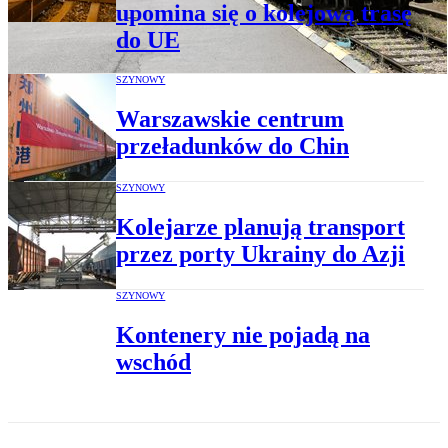
upomina się o kolejową trasę
do UE
SZYNOWY
Warszawskie centrum
przeładunków do Chin
SZYNOWY
Kolejarze planują transport
przez porty Ukrainy do Azji
SZYNOWY
Kontenery nie pojadą na
wschód