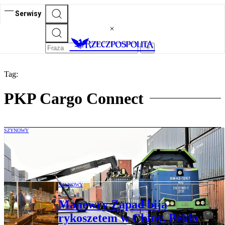
Serwisy
Tag:
PKP Cargo Connect
SZYNOWY
Przewoźnicy intermodalni sięgają do
Turcji
SZYNOWY
Manewry Zapad biją
rykoszetem w Chiny. Pekin