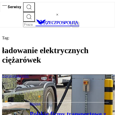
Serwisy
Tag:
ładowanie elektrycznych
ciężarówek
ELEKTROMOBILNOŚĆ
Przewoźnicy: elektryk to za duże ryzyko
FINANSE
Polskie firmy transportowe z