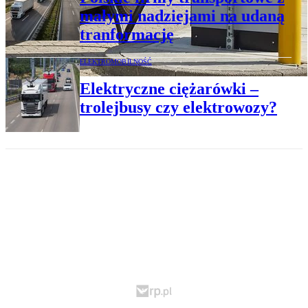
małymi nadziejami na udaną
tranformację
ELEKTROMOBILNOŚĆ
Elektryczne ciężarówki –
trolejbusy czy elektrowozy?