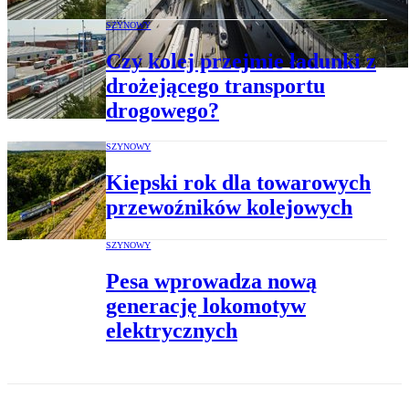
SZYNOWY
Czy kolej przejmie ładunki z
drożejącego transportu
drogowego?
SZYNOWY
Kiepski rok dla towarowych
przewoźników kolejowych
SZYNOWY
Pesa wprowadza nową
generację lokomotyw
elektrycznych