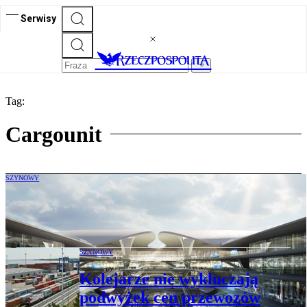
Serwisy
Tag:
Cargounit
SZYNOWY
Czy taborowa spółka CPK ma sens?
SZYNOWY
Kolejarze nie wykluczają
podwyżek cen przewozów