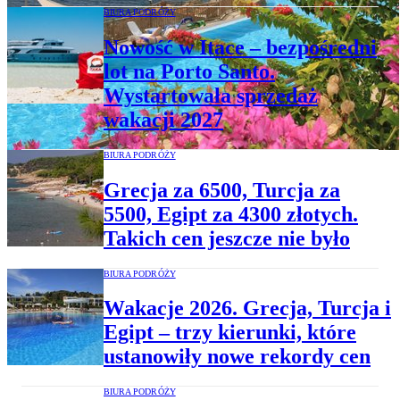
BIURA PODRÓŻY
Nowość w Itace – bezpośredni
lot na Porto Santo.
Wystartowała sprzedaż
wakacji 2027
BIURA PODRÓŻY
Grecja za 6500, Turcja za
5500, Egipt za 4300 złotych.
Takich cen jeszcze nie było
BIURA PODRÓŻY
Wakacje 2026. Grecja, Turcja i
Egipt – trzy kierunki, które
ustanowiły nowe rekordy cen
BIURA PODRÓŻY