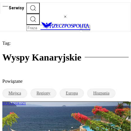
Serwisy
Tag:
Wyspy Kanaryjskie
Powiązane
Miejsca
Regiony
Europa
Hiszpania
BIURA PODRÓŻY
Takich cen last minute w szczycie sezonu
letniego jeszcze nie było. Nowe rekordy