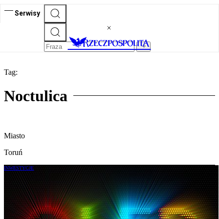
Serwisy
Tag:
Noctulica
Miasto
Toruń
INWESTYCJE
Noctiluca, czyli jak polski startup podbija
świat