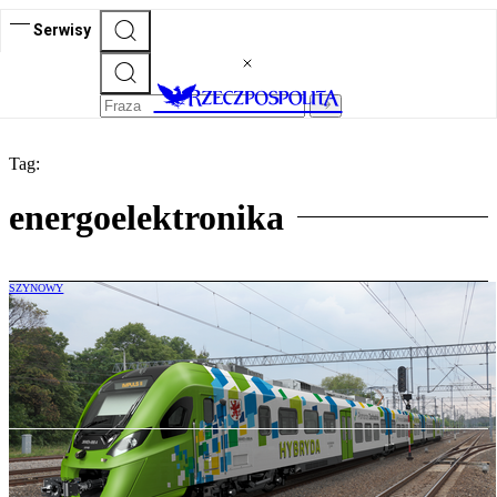
Serwisy
Tag:
energoelektronika
SZYNOWY
Polski dostawca energoelektroniki w
globalnym wyścigu