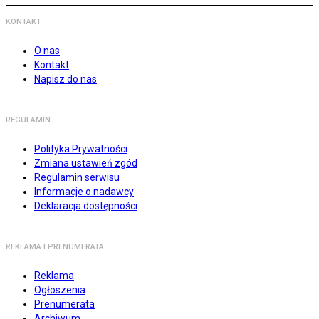
KONTAKT
O nas
Kontakt
Napisz do nas
REGULAMIN
Polityka Prywatności
Zmiana ustawień zgód
Regulamin serwisu
Informacje o nadawcy
Deklaracja dostępności
REKLAMA I PRENUMERATA
Reklama
Ogłoszenia
Prenumerata
Archiwum