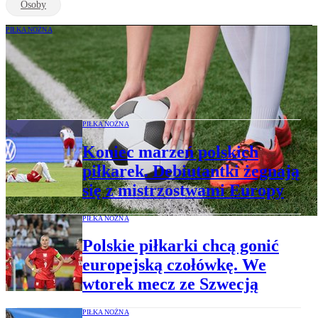
Osoby
PIŁKA NOŻNA
Polskie piłkarki znów przegrały z
Irlandią. Ale historyczny awans na
mundial nadal możliwy
PIŁKA NOŻNA
Koniec marzeń polskich
piłkarek. Debiutantki żegnają
się z mistrzostwami Europy
PIŁKA NOŻNA
Polskie piłkarki chcą gonić
europejską czołówkę. We
wtorek mecz ze Szwecją
PIŁKA NOŻNA