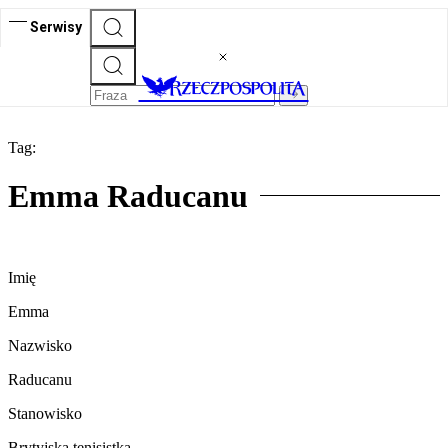
Serwisy
Tag:
Emma Raducanu
Imię
Emma
Nazwisko
Raducanu
Stanowisko
Brytyjska tenisistka