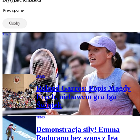
Powiązane
Osoby
TENIS
Roland Garros. Iga Świątek nie ma litości
dla Emmy Raducanu. Jest awans do
trzeciej rundy
TENIS
Roland Garros: Popis Magdy
Fręch, niebawem gra Iga
Świątek
TENIS
Demonstracja siły! Emma
Raducanu bez szans z Igą