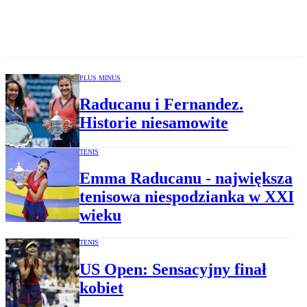
PLUS MINUS
Raducanu i Fernandez.
Historie niesamowite
TENIS
Emma Raducanu - największa
tenisowa niespodzianka w XXI
wieku
TENIS
US Open: Sensacyjny finał
kobiet