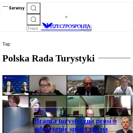
Serwisy
Tag:
Polska Rada Turystyki
NOWE TRENDY
Branża turystyczna na spotkaniu z
ministrem: Mamy katalog problemów
BIURA PODRÓŻY
Branża turystyczna prosi o
odroczenie spłaty rat na