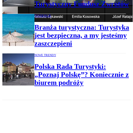
Turystyczny Fundusz Zwrotów
TENDENCJE
Branża turystyczna: Turystyka
jest bezpieczna, a my jesteśmy
zaszczepieni
NOWE TRENDY
Polska Rada Turystyki:
„Poznaj Polskę”? Koniecznie z
biurem podróży