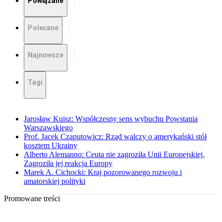
Powiązane
Polecane
Najnowsze
Tagi
Jarosław Kuisz: Współczesny sens wybuchu Powstania
Warszawskiego
Prof. Jacek Czaputowicz: Rząd walczy o amerykański stół
kosztem Ukrainy
Alberto Alemanno: Ceuta nie zagroziła Unii Europejskiej.
Zagroziła jej reakcja Europy
Marek A. Cichocki: Kraj pozorowanego rozwoju i
amatorskiej polityki
Promowane treści