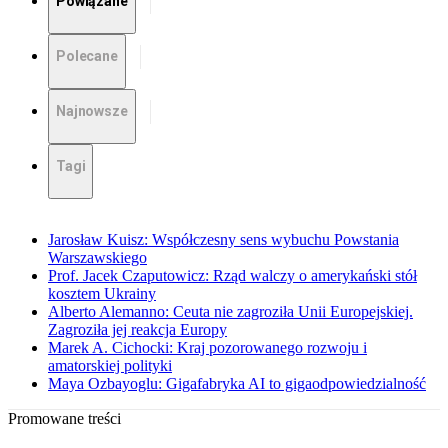
Powiązane
Polecane
Najnowsze
Tagi
Jarosław Kuisz: Współczesny sens wybuchu Powstania
Warszawskiego
Prof. Jacek Czaputowicz: Rząd walczy o amerykański stół
kosztem Ukrainy
Alberto Alemanno: Ceuta nie zagroziła Unii Europejskiej.
Zagroziła jej reakcja Europy
Marek A. Cichocki: Kraj pozorowanego rozwoju i
amatorskiej polityki
Maya Ozbayoglu: Gigafabryka AI to gigaodpowiedzialność
Promowane treści