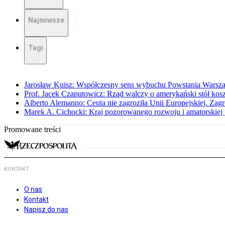
Najnowsze
Tagi
Jarosław Kuisz: Współczesny sens wybuchu Powstania Warsz
Prof. Jacek Czaputowicz: Rząd walczy o amerykański stół kos
Alberto Alemanno: Ceuta nie zagroziła Unii Europejskiej. Zagro
Marek A. Cichocki: Kraj pozorowanego rozwoju i amatorskiej 
Promowane treści
KONTAKT
O nas
Kontakt
Napisz do nas