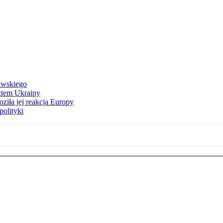
awskiego
ztem Ukrainy
ziła jej reakcja Europy
polityki