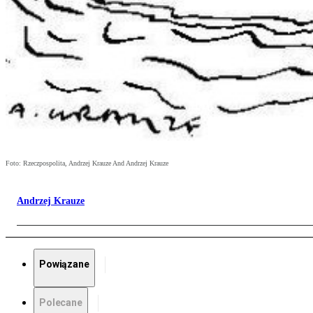
Foto: Rzeczpospolita, Andrzej Krauze And Andrzej Krauze
Andrzej Krauze
Powiązane
Polecane