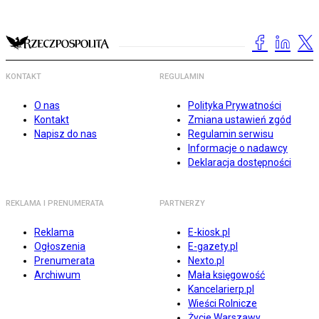
KONTAKT
REGULAMIN
O nas
Polityka Prywatności
Kontakt
Zmiana ustawień zgód
Napisz do nas
Regulamin serwisu
Informacje o nadawcy
Deklaracja dostępności
REKLAMA I PRENUMERATA
PARTNERZY
Reklama
E-kiosk.pl
Ogłoszenia
E-gazety.pl
Prenumerata
Nexto.pl
Archiwum
Mała księgowość
Kancelarierp.pl
Wieści Rolnicze
Życie Warszawy