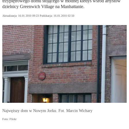
trzypiętrowego domu stojącego w modnej kiedyś wśród artystów
dzielnicy Greenwich Village na Manhattanie.
Aktualizacja:
16.01.2010 09:23
Publikacja:
16.01.2010 02:50
Najwęższy dom w Nowym Jorku. Fot. Marcin Wichary
Foto: Flickr