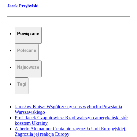
Jacek Przybylski
Powiązane
Polecane
Najnowsze
Tagi
Jarosław Kuisz: Współczesny sens wybuchu Powstania
Warszawskiego
Prof. Jacek Czaputowicz: Rząd walczy o amerykański stół
kosztem Ukrainy
Alberto Alemanno: Ceuta nie zagroziła Unii Europejskiej.
Zagroziła jej reakcja Europy