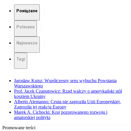
Powiązane
Polecane
Najnowsze
Tagi
Jarosław Kuisz: Współczesny sens wybuchu Powstania
Warszawskiego
Prof. Jacek Czaputowicz: Rząd walczy o amerykański stół
kosztem Ukrainy
Alberto Alemanno: Ceuta nie zagroziła Unii Europejskiej.
Zagroziła jej reakcja Europy
Marek A. Cichocki: Kraj pozorowanego rozwoju i
amatorskiej polityki
Promowane treści