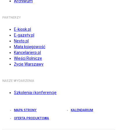
Archiwum
PARTNERZY
E-kiosk.pl
E-gazety.pl
Nexto.pl
Mała księgowość
Kancelarierp.pl
Wieści Rolnicze
Życie Warszawy
NASZE WYDARZENIA
Szkolenia i konferencje
MAPA STRONY
KALENDARIUM
OFERTA PRODUKTOWA