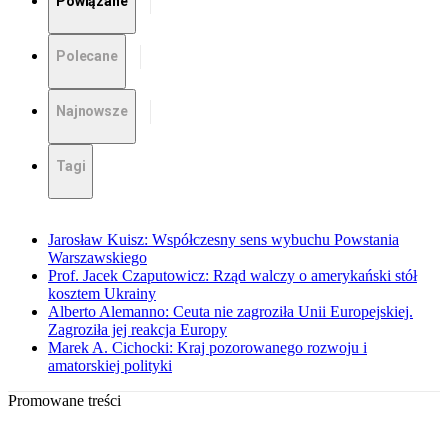
Powiązane
Polecane
Najnowsze
Tagi
Jarosław Kuisz: Współczesny sens wybuchu Powstania
Warszawskiego
Prof. Jacek Czaputowicz: Rząd walczy o amerykański stół
kosztem Ukrainy
Alberto Alemanno: Ceuta nie zagroziła Unii Europejskiej.
Zagroziła jej reakcja Europy
Marek A. Cichocki: Kraj pozorowanego rozwoju i
amatorskiej polityki
Promowane treści