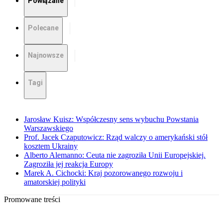
Powiązane
Polecane
Najnowsze
Tagi
Jarosław Kuisz: Współczesny sens wybuchu Powstania
Warszawskiego
Prof. Jacek Czaputowicz: Rząd walczy o amerykański stół
kosztem Ukrainy
Alberto Alemanno: Ceuta nie zagroziła Unii Europejskiej.
Zagroziła jej reakcja Europy
Marek A. Cichocki: Kraj pozorowanego rozwoju i
amatorskiej polityki
Promowane treści