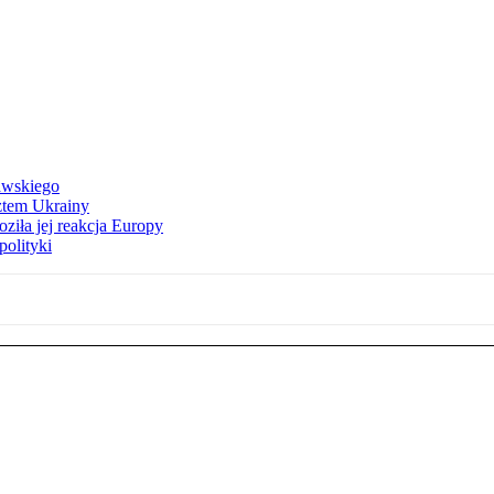
awskiego
ztem Ukrainy
ziła jej reakcja Europy
polityki