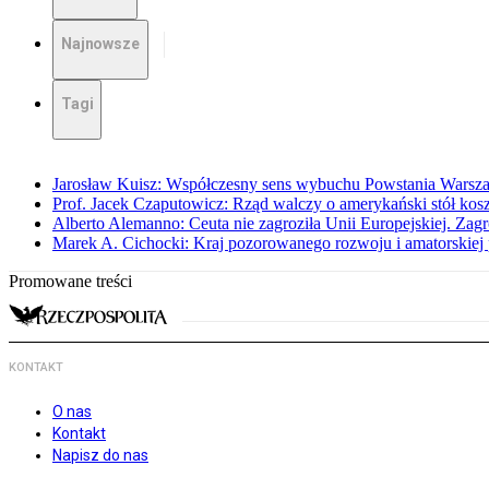
Najnowsze
Tagi
Jarosław Kuisz: Współczesny sens wybuchu Powstania Warsz
Prof. Jacek Czaputowicz: Rząd walczy o amerykański stół kos
Alberto Alemanno: Ceuta nie zagroziła Unii Europejskiej. Zagro
Marek A. Cichocki: Kraj pozorowanego rozwoju i amatorskiej 
Promowane treści
KONTAKT
O nas
Kontakt
Napisz do nas