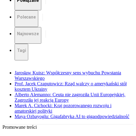
Powiązane
Polecane
Najnowsze
Tagi
Jarosław Kuisz: Współczesny sens wybuchu Powstania
Warszawskiego
Prof. Jacek Czaputowicz: Rząd walczy o amerykański stół
kosztem Ukrainy
Alberto Alemanno: Ceuta nie zagroziła Unii Europejskiej.
Zagroziła jej reakcja Europy
Marek A. Cichocki: Kraj pozorowanego rozwoju i
amatorskiej polityki
Maya Ozbayoglu: Gigafabryka AI to gigaodpowiedzialność
Promowane treści