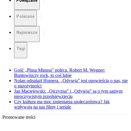
Powiązane
Polecane
Najnowsze
Tagi
Gość „Plusa Minusa” poleca. Robert M. Wegner:
Buntowniczy rock, to coś lubię
Nolan odnalazł Homera. „Odyseja” jest opowieścią o nas, nie
o starożytności
Jan Maciejewski: „Ojczyzna” i „Odyseja” są o tym samym
nieoczywistym przedsięwzięciu
Czy kultura ma moc zmieniania społeczeństwa? Jak
wpływają na nas filmy i seriale
Promowane treści