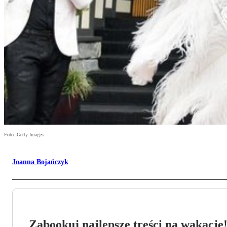
Foto: Getty Images
Joanna Bojańczyk
Zabookuj najlepsze treści na wakacje