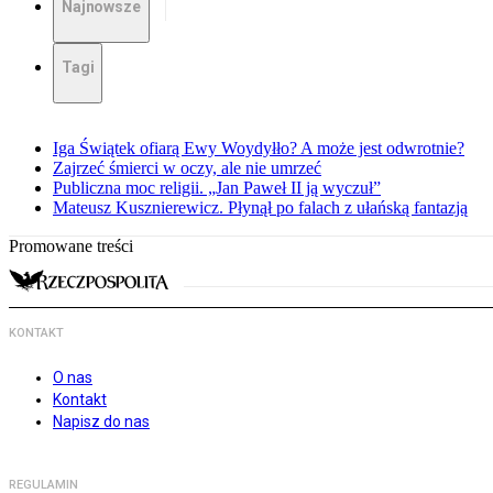
Najnowsze
Tagi
Iga Świątek ofiarą Ewy Woydyłło? A może jest odwrotnie?
Zajrzeć śmierci w oczy, ale nie umrzeć
Publiczna moc religii. „Jan Paweł II ją wyczuł”
Mateusz Kusznierewicz. Płynął po falach z ułańską fantazją
Promowane treści
KONTAKT
O nas
Kontakt
Napisz do nas
REGULAMIN