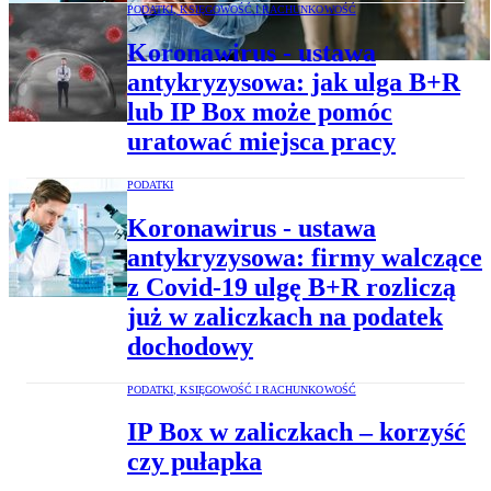
PODATKI, KSIĘGOWOŚĆ I RACHUNKOWOŚĆ
Koronawirus - ustawa
antykryzysowa: jak ulga B+R
lub IP Box może pomóc
uratować miejsca pracy
PODATKI
Koronawirus - ustawa
antykryzysowa: firmy walczące
z Covid-19 ulgę B+R rozliczą
już w zaliczkach na podatek
dochodowy
PODATKI, KSIĘGOWOŚĆ I RACHUNKOWOŚĆ
IP Box w zaliczkach – korzyść
czy pułapka