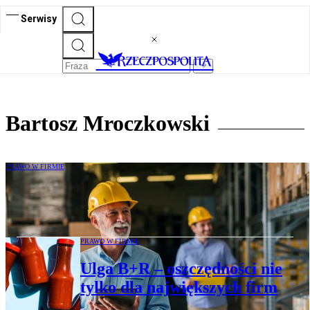
Serwisy
Bartosz Mroczkowski
PRAWO W FIRMIE
Zagraniczne fundacje dla polskich firm
rodzinnych. Jest wyrok
PRAWO W FIRMIE
Ulga B+R – oszczędności nie
tylko dla największych firm