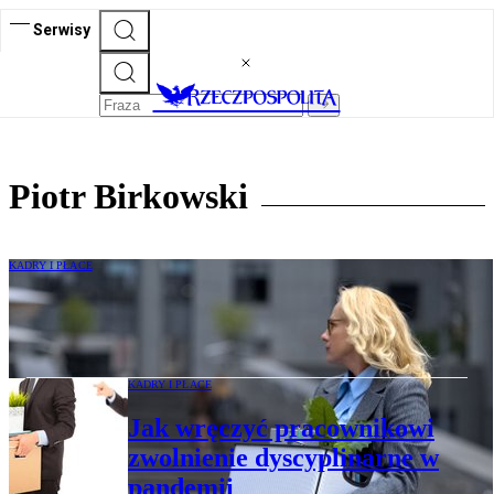
Serwisy
Piotr Birkowski
KADRY I PŁACE
Za bezzasadne rozwiązanie umowy nie
zawsze zapłaci pracodawca
KADRY I PŁACE
Jak wręczyć pracownikowi
zwolnienie dyscyplinarne w
pandemii