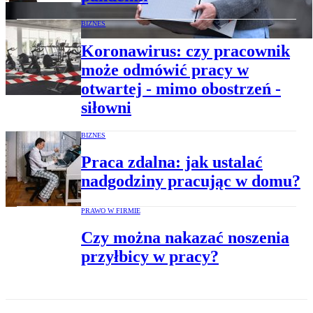
BIZNES
Koronawirus: czy pracownik
może odmówić pracy w
otwartej - mimo obostrzeń -
siłowni
BIZNES
Praca zdalna: jak ustalać
nadgodziny pracując w domu?
PRAWO W FIRMIE
Czy można nakazać noszenia
przyłbicy w pracy?