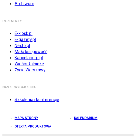
Archiwum
PARTNERZY
E-kiosk.pl
E-gazety.pl
Nexto.pl
Mała księgowość
Kancelarierp.pl
Wieści Rolnicze
Życie Warszawy
NASZE WYDARZENIA
Szkolenia i konferencje
MAPA STRONY
KALENDARIUM
OFERTA PRODUKTOWA