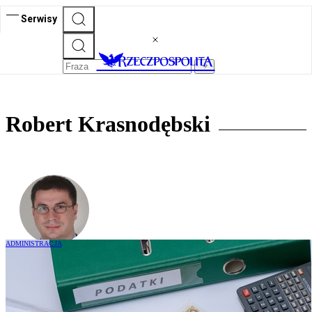
Serwisy
Robert Krasnodębski
ADMINISTRACJA
Poza wyjątkami następca korzysta z
wcześniejszych przywilejów