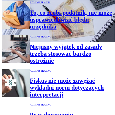
ADMINISTRACJA
To, co zrobi podatnik, nie może
usprawiedliwiać błędu
urzędnika
ADMINISTRACJA
Niejasny wyjątek od zasady
trzeba stosować bardzo
ostrożnie
ADMINISTRACJA
Fiskus nie może zawężać
wykładni norm dotyczących
interpretacji
ADMINISTRACJA
Przy doręczaniu