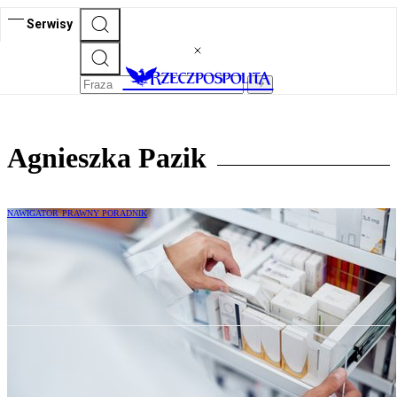
Serwisy
Agnieszka Pazik
NAWIGATOR PRAWNY PORADNIK
Implikacje regulacyjne UE dla opakowań
produktów leczniczych