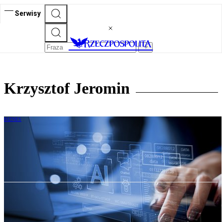
Serwisy
Krzysztof Jeromin
BIZNES
Jak wdrożyć agenta AI do transkrypcji
spotkań