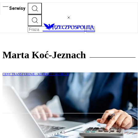
Serwisy
Marta Koć-Jeznach
CENY TRANSFEROWE - KOREKTY I SANKCJE
Kiedy korekty dochodowości stanowią
korekty cen transferowych