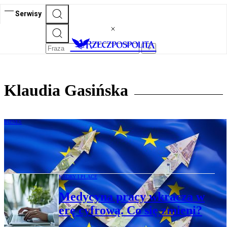
Serwisy
Klaudia Gasińska
BIZNES
Czy zawieszenie działalności zagraża
trwałości projektu unijnego?
KADRY I PŁACE
Medycyna pracy wkracza w
erę cyfrową. Co się zmieni?