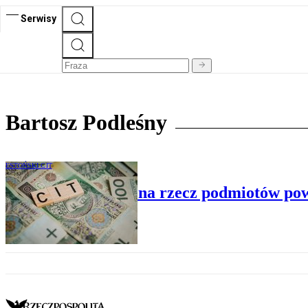
Serwisy
Bartosz Podleśny
ESTOŃSKI CIT
Wypłata pożyczek na rzecz podmiotów pow