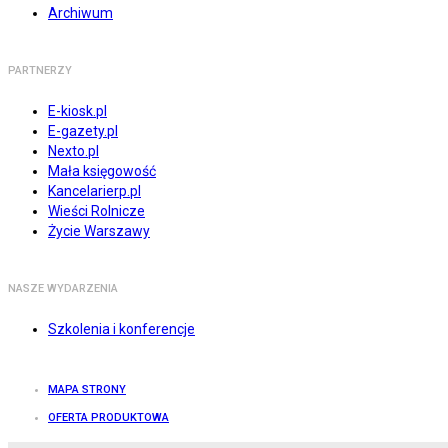
Archiwum
PARTNERZY
E-kiosk.pl
E-gazety.pl
Nexto.pl
Mała księgowość
Kancelarierp.pl
Wieści Rolnicze
Życie Warszawy
NASZE WYDARZENIA
Szkolenia i konferencje
MAPA STRONY
OFERTA PRODUKTOWA