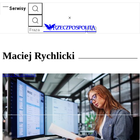
Serwisy
Maciej Rychlicki
KSIĘGI RACHUNKOWE
Wysyłka plików JPK_KR_PD – dlaczego
już trzeba zacząć przygotowania