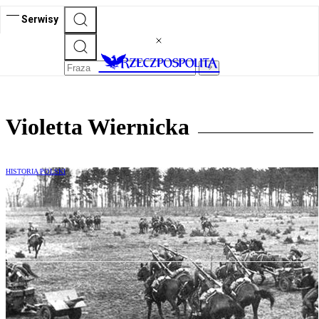
Serwisy
Violetta Wiernicka
HISTORIA POLSKI
Prawosławni w Wojsku Polskim