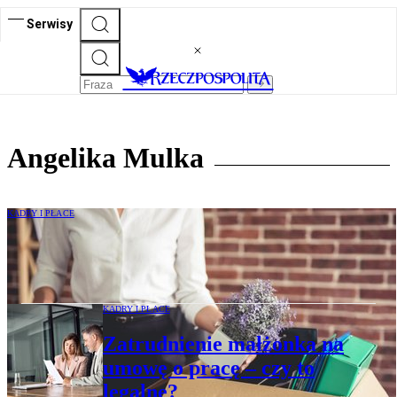
Serwisy
Angelika Mulka
KADRY I PŁACE
Niejasna przyczyna wypowiedzenia
narusza przepisy
KADRY I PŁACE
Zatrudnienie małżonka na
umowę o pracę – czy to
legalne?