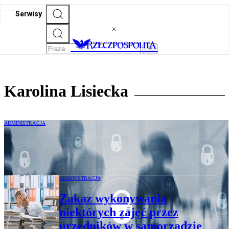
Serwisy
Karolina Lisiecka
ADMINISTRACJA
Tajemnice służbowe w administracji
samorządowej
ADMINISTRACJA
Zakaz wykonywania
niektórych zajęć przez
urzędników w samorządzie