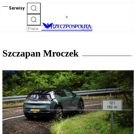
Serwisy
Szczapan Mroczek
TU I TERAZ
Zeekr - zapamiętajcie tę markę. Chiński
rywal Tesli i BMW rośnie błyskawicznie