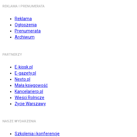
REKLAMA I PRENUMERATA
Reklama
Ogłoszenia
Prenumerata
Archiwum
PARTNERZY
E-kiosk.pl
E-gazety.pl
Nexto.pl
Mała księgowość
Kancelarierp.pl
Wieści Rolnicze
Życie Warszawy
NASZE WYDARZENIA
Szkolenia i konferencje