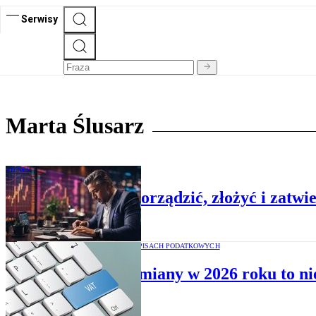
Serwisy
Marta Ślusarz
BIZNES
Jak prawidłowo sporządzić, złożyć i zatwi
ZMIANY W PRZEPISACH PODATKOWYCH
VAT – zmiany w 2026 roku to ni