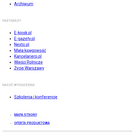
Archiwum
PARTNERZY
E-kiosk.pl
E-gazety.pl
Nexto.pl
Mała księgowość
Kancelarierp.pl
Wieści Rolnicze
Życie Warszawy
NASZE WYDARZENIA
Szkolenia i konferencje
MAPA STRONY
OFERTA PRODUKTOWA