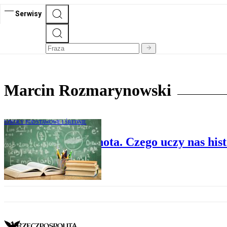
Serwisy
Marcin Rozmarynowski
SZKOŁY PODSTAWOWE I ŚREDNIE
Szkoła jako wspólnota. Czego uczy nas hist