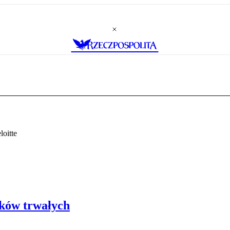
oitte
ków trwałych