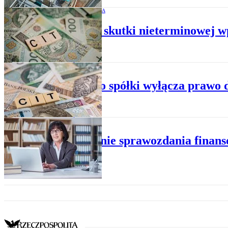
CIT - ROZLICZENIA
Jakie są skutki nieterminowej 
ESTOŃSKI CIT
Aport do spółki wyłącza prawo 
ESTOŃSKI CIT
Podpisanie sprawozdania finans