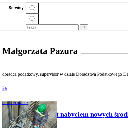
Serwisy
Małgorzata Pazura
doradca podatkowy, supervisor w dziale Doradztwa Podatkowego Del
CIT - ROZLICZENIA
Wymiana wind jest nabyciem nowych środ